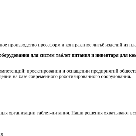
ое производство прессформ и контрактное литьё изделий из пл
оборудования для систем таблет питания и инвентаря для к
омпетенций: проектировании и оснащении предприятий обществе
делий на базе современного роботизированного оборудования.
для организации таблет-питания. Наши решения охватывают все
ия