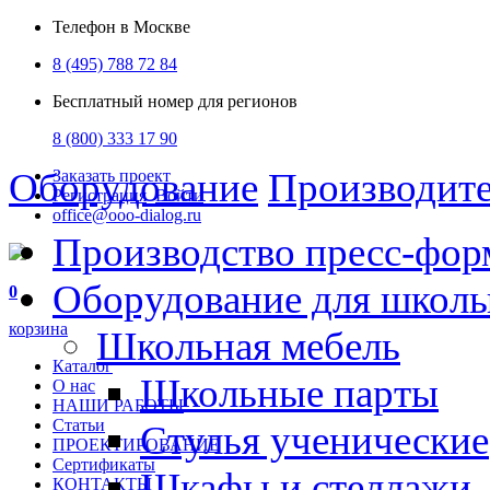
Телефон в Москве
8 (495) 788 72 84
Бесплатный номер для регионов
8 (800) 333 17 90
Оборудование
Производит
Заказать проект
Регистрация
Войти
office@ooo-dialog.ru
Производство пресс-фор
Оборудование для школ
0
корзина
Школьная мебель
Каталог
Школьные парты
О нас
НАШИ РАБОТЫ
Статьи
Стулья ученические
ПРОЕКТИРОВАНИЕ
Сертификаты
Шкафы и стеллажи
КОНТАКТЫ