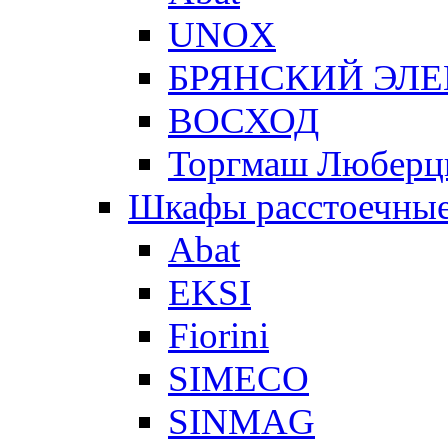
UNOX
БРЯНСКИЙ ЭЛ
ВОСХОД
Торгмаш Любер
Шкафы расстоечны
Abat
EKSI
Fiorini
SIMECO
SINMAG