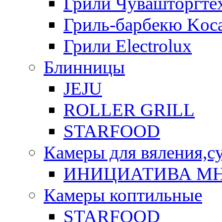
Грили Чувашторгте
Гриль-барбекю Koca
Грили Electrolux
Блинницы
JEJU
ROLLER GRILL
STARFOOD
Камеры для вяления,с
ИНИЦИАТИВА М
Камеры коптильные
STARFOOD