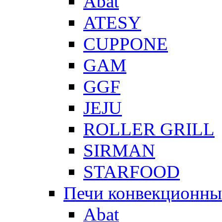
Abat
ATESY
CUPPONE
GAM
GGF
JEJU
ROLLER GRILL
SIRMAN
STARFOOD
Печи конвекционны
Abat