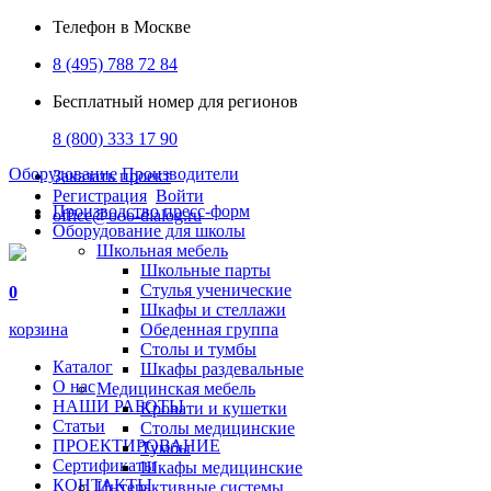
Телефон в Москве
8 (495) 788 72 84
Бесплатный номер для регионов
8 (800) 333 17 90
Оборудование
Производители
Заказать проект
Регистрация
Войти
Производство пресс-форм
office@ooo-dialog.ru
Оборудование для школы
Школьная мебель
Школьные парты
Стулья ученические
0
Шкафы и стеллажи
корзина
Обеденная группа
Столы и тумбы
Каталог
Шкафы раздевальные
О нас
Медицинская мебель
НАШИ РАБОТЫ
Кровати и кушетки
Статьи
Столы медицинские
ПРОЕКТИРОВАНИЕ
Тумбы
Сертификаты
Шкафы медицинские
КОНТАКТЫ
Интерактивные системы