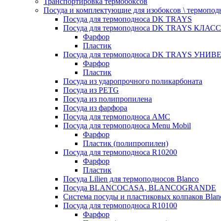
Транспортировка термобоксов
Посуда и комплектующие для изобоксов \ термопод
Посуда для термоподноса DK TRAYS
Посуда для термоподноса DK TRAYS КЛАСС
Фарфор
Пластик
Посуда для термоподноса DK TRAYS УНИВЕ
Фарфор
Пластик
Посуда из ударопрочного поликарбоната
Посуда из PETG
Посуда из полипропилена
Посуда из фарфора
Посуда для термоподноса AMC
Посуда для термоподноса Menu Mobil
Фарфор
Пластик (полипропилен)
Посуда для термоподноса R10200
Фарфор
Пластик
Посуда Lilien для термоподносов Blanco
Посуда BLANCOCASA, BLANCOGRANDE
Система посуды и пластиковых колпаков Blan
Посуда для термоподноса R10100
Фарфор