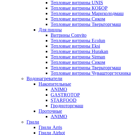
Тепловые витрины UNIS
Тепловые витрины КОБОР
Тепловые витрины Марихолодмаш
Тепловые витрины Сиком
Тепловые витрины Тверьторгмаш
Для пиццы
Витрины Convito
Тепловые витрины Ecolun
Тепловые витрины Eksi
Тепловые витрины Hurakan
Тепловые витрины Sirman
Тепловые витрины Сиком
Тепловые витрины Тверьторгмаш
Тепловые витрины Чувашторгтехника
Водонагреватели
Накопительные
ANIMO
GASTROTOP
STARFOOD
Гродноторгмаш
Проточные
ANIMO
Грили
Грили Arris
Грили Airhot