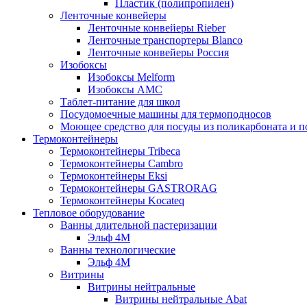
Пластик (полипропилен)
Ленточные конвейеры
Ленточные конвейеры Rieber
Ленточные транспортеры Blanco
Ленточные конвейеры Россия
Изобоксы
Изобоксы Melform
Изобоксы AMC
Таблет-питание для школ
Посудомоечные машины для термоподносов
Моющее средство для посуды из поликарбоната и 
Термоконтейнеры
Термоконтейнеры Tribeca
Термоконтейнеры Cambro
Термоконтейнеры Eksi
Термоконтейнеры GASTRORAG
Термоконтейнеры Kocateq
Тепловое оборудование
Ванны длительной пастеризации
Эльф 4М
Ванны технологические
Эльф 4М
Витрины
Витрины нейтральные
Витрины нейтральные Abat