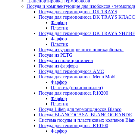
Транспортировка термобоксов
Посуда и комплектующие для изобоксов \ термопод
Посуда для термоподноса DK TRAYS
Посуда для термоподноса DK TRAYS КЛАСС
Фарфор
Пластик
Посуда для термоподноса DK TRAYS УНИВЕ
Фарфор
Пластик
Посуда из ударопрочного поликарбоната
Посуда из PETG
Посуда из полипропилена
Посуда из фарфора
Посуда для термоподноса AMC
Посуда для термоподноса Menu Mobil
Фарфор
Пластик (полипропилен)
Посуда для термоподноса R10200
Фарфор
Пластик
Посуда Lilien для термоподносов Blanco
Посуда BLANCOCASA, BLANCOGRANDE
Система посуды и пластиковых колпаков Blan
Посуда для термоподноса R10100
Фарфор