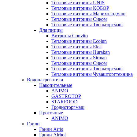
Тепловые витрины UNIS
Тепловые витрины КОБОР
Тепловые витрины Марихолодмаш
Тепловые витрины Сиком
Тепловые витрины Тверьторгмаш
Для пиццы
Витрины Convito
Тепловые витрины Ecolun
Тепловые витрины Eksi
Тепловые витрины Hurakan
Тепловые витрины Sirman
Тепловые витрины Сиком
Тепловые витрины Тверьторгмаш
Тепловые витрины Чувашторгтехника
Водонагреватели
Накопительные
ANIMO
GASTROTOP
STARFOOD
Гродноторгмаш
Проточные
ANIMO
Грили
Грили Arris
Грили Airhot