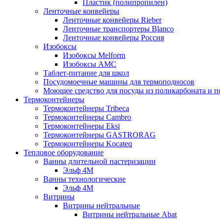
Пластик (полипропилен)
Ленточные конвейеры
Ленточные конвейеры Rieber
Ленточные транспортеры Blanco
Ленточные конвейеры Россия
Изобоксы
Изобоксы Melform
Изобоксы AMC
Таблет-питание для школ
Посудомоечные машины для термоподносов
Моющее средство для посуды из поликарбоната и 
Термоконтейнеры
Термоконтейнеры Tribeca
Термоконтейнеры Cambro
Термоконтейнеры Eksi
Термоконтейнеры GASTRORAG
Термоконтейнеры Kocateq
Тепловое оборудование
Ванны длительной пастеризации
Эльф 4М
Ванны технологические
Эльф 4М
Витрины
Витрины нейтральные
Витрины нейтральные Abat