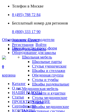
Телефон в Москве
8 (495) 788 72 84
Бесплатный номер для регионов
8 (800) 333 17 90
Оборудование
Производители
Заказать проект
Регистрация
Войти
Производство пресс-форм
office@ooo-dialog.ru
Оборудование для школы
Школьная мебель
Школьные парты
Стулья ученические
0
Шкафы и стеллажи
корзина
Обеденная группа
Столы и тумбы
Каталог
Шкафы раздевальные
О нас
Медицинская мебель
НАШИ РАБОТЫ
Кровати и кушетки
Статьи
Столы медицинские
ПРОЕКТИРОВАНИЕ
Тумбы
Сертификаты
Шкафы медицинские
КОНТАКТЫ
Интерактивные системы