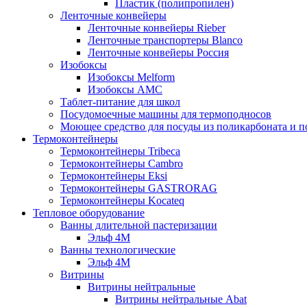
Пластик (полипропилен)
Ленточные конвейеры
Ленточные конвейеры Rieber
Ленточные транспортеры Blanco
Ленточные конвейеры Россия
Изобоксы
Изобоксы Melform
Изобоксы AMC
Таблет-питание для школ
Посудомоечные машины для термоподносов
Моющее средство для посуды из поликарбоната и 
Термоконтейнеры
Термоконтейнеры Tribeca
Термоконтейнеры Cambro
Термоконтейнеры Eksi
Термоконтейнеры GASTRORAG
Термоконтейнеры Kocateq
Тепловое оборудование
Ванны длительной пастеризации
Эльф 4М
Ванны технологические
Эльф 4М
Витрины
Витрины нейтральные
Витрины нейтральные Abat