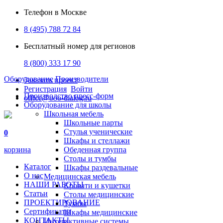
Телефон в Москве
8 (495) 788 72 84
Бесплатный номер для регионов
8 (800) 333 17 90
Оборудование
Производители
Заказать проект
Регистрация
Войти
Производство пресс-форм
office@ooo-dialog.ru
Оборудование для школы
Школьная мебель
Школьные парты
Стулья ученические
0
Шкафы и стеллажи
корзина
Обеденная группа
Столы и тумбы
Каталог
Шкафы раздевальные
О нас
Медицинская мебель
НАШИ РАБОТЫ
Кровати и кушетки
Статьи
Столы медицинские
ПРОЕКТИРОВАНИЕ
Тумбы
Сертификаты
Шкафы медицинские
КОНТАКТЫ
Интерактивные системы