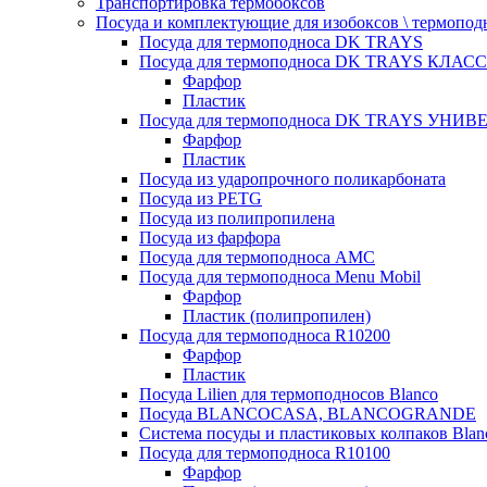
Транспортировка термобоксов
Посуда и комплектующие для изобоксов \ термопод
Посуда для термоподноса DK TRAYS
Посуда для термоподноса DK TRAYS КЛАСС
Фарфор
Пластик
Посуда для термоподноса DK TRAYS УНИВЕ
Фарфор
Пластик
Посуда из ударопрочного поликарбоната
Посуда из PETG
Посуда из полипропилена
Посуда из фарфора
Посуда для термоподноса AMC
Посуда для термоподноса Menu Mobil
Фарфор
Пластик (полипропилен)
Посуда для термоподноса R10200
Фарфор
Пластик
Посуда Lilien для термоподносов Blanco
Посуда BLANCOCASA, BLANCOGRANDE
Система посуды и пластиковых колпаков Blan
Посуда для термоподноса R10100
Фарфор