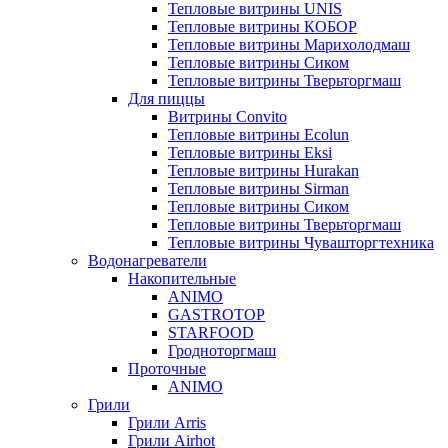
Тепловые витрины UNIS
Тепловые витрины КОБОР
Тепловые витрины Марихолодмаш
Тепловые витрины Сиком
Тепловые витрины Тверьторгмаш
Для пиццы
Витрины Convito
Тепловые витрины Ecolun
Тепловые витрины Eksi
Тепловые витрины Hurakan
Тепловые витрины Sirman
Тепловые витрины Сиком
Тепловые витрины Тверьторгмаш
Тепловые витрины Чувашторгтехника
Водонагреватели
Накопительные
ANIMO
GASTROTOP
STARFOOD
Гродноторгмаш
Проточные
ANIMO
Грили
Грили Arris
Грили Airhot