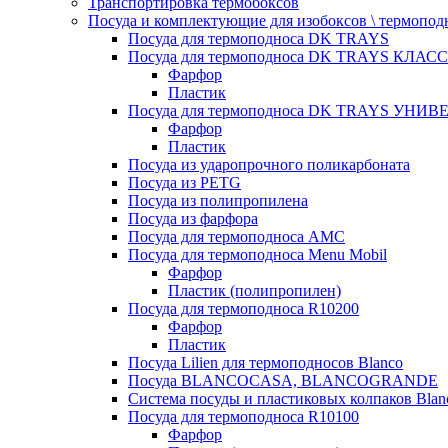
Транспортировка термобоксов
Посуда и комплектующие для изобоксов \ термопод
Посуда для термоподноса DK TRAYS
Посуда для термоподноса DK TRAYS КЛАСС
Фарфор
Пластик
Посуда для термоподноса DK TRAYS УНИВЕ
Фарфор
Пластик
Посуда из ударопрочного поликарбоната
Посуда из PETG
Посуда из полипропилена
Посуда из фарфора
Посуда для термоподноса AMC
Посуда для термоподноса Menu Mobil
Фарфор
Пластик (полипропилен)
Посуда для термоподноса R10200
Фарфор
Пластик
Посуда Lilien для термоподносов Blanco
Посуда BLANCOCASA, BLANCOGRANDE
Система посуды и пластиковых колпаков Blan
Посуда для термоподноса R10100
Фарфор