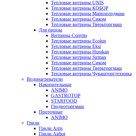
Тепловые витрины UNIS
Тепловые витрины КОБОР
Тепловые витрины Марихолодмаш
Тепловые витрины Сиком
Тепловые витрины Тверьторгмаш
Для пиццы
Витрины Convito
Тепловые витрины Ecolun
Тепловые витрины Eksi
Тепловые витрины Hurakan
Тепловые витрины Sirman
Тепловые витрины Сиком
Тепловые витрины Тверьторгмаш
Тепловые витрины Чувашторгтехника
Водонагреватели
Накопительные
ANIMO
GASTROTOP
STARFOOD
Гродноторгмаш
Проточные
ANIMO
Грили
Грили Arris
Грили Airhot