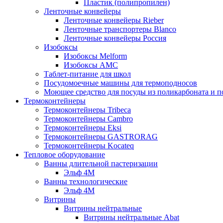
Пластик (полипропилен)
Ленточные конвейеры
Ленточные конвейеры Rieber
Ленточные транспортеры Blanco
Ленточные конвейеры Россия
Изобоксы
Изобоксы Melform
Изобоксы AMC
Таблет-питание для школ
Посудомоечные машины для термоподносов
Моющее средство для посуды из поликарбоната и 
Термоконтейнеры
Термоконтейнеры Tribeca
Термоконтейнеры Cambro
Термоконтейнеры Eksi
Термоконтейнеры GASTRORAG
Термоконтейнеры Kocateq
Тепловое оборудование
Ванны длительной пастеризации
Эльф 4М
Ванны технологические
Эльф 4М
Витрины
Витрины нейтральные
Витрины нейтральные Abat