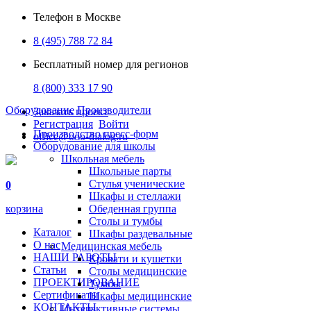
Телефон в Москве
8 (495) 788 72 84
Бесплатный номер для регионов
8 (800) 333 17 90
Оборудование
Производители
Заказать проект
Регистрация
Войти
Производство пресс-форм
office@ooo-dialog.ru
Оборудование для школы
Школьная мебель
Школьные парты
Стулья ученические
0
Шкафы и стеллажи
корзина
Обеденная группа
Столы и тумбы
Каталог
Шкафы раздевальные
О нас
Медицинская мебель
НАШИ РАБОТЫ
Кровати и кушетки
Статьи
Столы медицинские
ПРОЕКТИРОВАНИЕ
Тумбы
Сертификаты
Шкафы медицинские
КОНТАКТЫ
Интерактивные системы