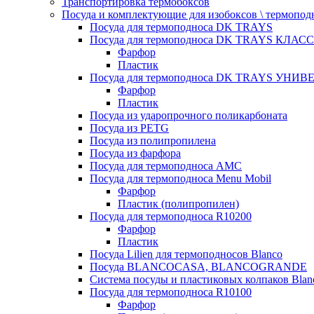
Транспортировка термобоксов
Посуда и комплектующие для изобоксов \ термопод
Посуда для термоподноса DK TRAYS
Посуда для термоподноса DK TRAYS КЛАСС
Фарфор
Пластик
Посуда для термоподноса DK TRAYS УНИВЕ
Фарфор
Пластик
Посуда из ударопрочного поликарбоната
Посуда из PETG
Посуда из полипропилена
Посуда из фарфора
Посуда для термоподноса AMC
Посуда для термоподноса Menu Mobil
Фарфор
Пластик (полипропилен)
Посуда для термоподноса R10200
Фарфор
Пластик
Посуда Lilien для термоподносов Blanco
Посуда BLANCOCASA, BLANCOGRANDE
Система посуды и пластиковых колпаков Blan
Посуда для термоподноса R10100
Фарфор