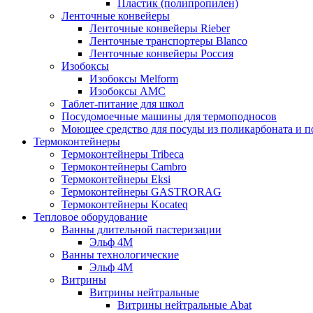
Пластик (полипропилен)
Ленточные конвейеры
Ленточные конвейеры Rieber
Ленточные транспортеры Blanco
Ленточные конвейеры Россия
Изобоксы
Изобоксы Melform
Изобоксы AMC
Таблет-питание для школ
Посудомоечные машины для термоподносов
Моющее средство для посуды из поликарбоната и 
Термоконтейнеры
Термоконтейнеры Tribeca
Термоконтейнеры Cambro
Термоконтейнеры Eksi
Термоконтейнеры GASTRORAG
Термоконтейнеры Kocateq
Тепловое оборудование
Ванны длительной пастеризации
Эльф 4М
Ванны технологические
Эльф 4М
Витрины
Витрины нейтральные
Витрины нейтральные Abat