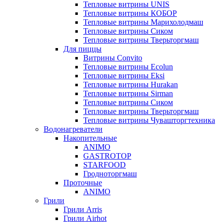
Тепловые витрины UNIS
Тепловые витрины КОБОР
Тепловые витрины Марихолодмаш
Тепловые витрины Сиком
Тепловые витрины Тверьторгмаш
Для пиццы
Витрины Convito
Тепловые витрины Ecolun
Тепловые витрины Eksi
Тепловые витрины Hurakan
Тепловые витрины Sirman
Тепловые витрины Сиком
Тепловые витрины Тверьторгмаш
Тепловые витрины Чувашторгтехника
Водонагреватели
Накопительные
ANIMO
GASTROTOP
STARFOOD
Гродноторгмаш
Проточные
ANIMO
Грили
Грили Arris
Грили Airhot