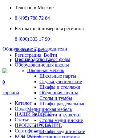
Телефон в Москве
8 (495) 788 72 84
Бесплатный номер для регионов
8 (800) 333 17 90
Оборудование
Производители
Заказать проект
Регистрация
Войти
Производство пресс-форм
office@ooo-dialog.ru
Оборудование для школы
Школьная мебель
Школьные парты
Стулья ученические
0
Шкафы и стеллажи
корзина
Обеденная группа
Столы и тумбы
Каталог
Шкафы раздевальные
О нас
Медицинская мебель
НАШИ РАБОТЫ
Кровати и кушетки
Статьи
Столы медицинские
ПРОЕКТИРОВАНИЕ
Тумбы
Сертификаты
Шкафы медицинские
КОНТАКТЫ
Интерактивные системы