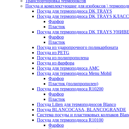
Транспортировка термобоксов
Посуда и комплектующие для изобоксов \ термопод
Посуда для термоподноса DK TRAYS
Посуда для термоподноса DK TRAYS КЛАСС
Фарфор
Пластик
Посуда для термоподноса DK TRAYS УНИВЕ
Фарфор
Пластик
Посуда из ударопрочного поликарбоната
Посуда из PETG
Посуда из полипропилена
Посуда из фарфора
Посуда для термоподноса AMC
Посуда для термоподноса Menu Mobil
Фарфор
Пластик (полипропилен)
Посуда для термоподноса R10200
Фарфор
Пластик
Посуда Lilien для термоподносов Blanco
Посуда BLANCOCASA, BLANCOGRANDE
Система посуды и пластиковых колпаков Blan
Посуда для термоподноса R10100
Фарфор