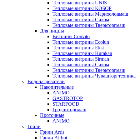
Тепловые витрины UNIS
Тепловые витрины КОБОР
Тепловые витрины Марихолодмаш
Тепловые витрины Сиком
Тепловые витрины Тверьторгмаш
Для пиццы
Витрины Convito
Тепловые витрины Ecolun
Тепловые витрины Eksi
Тепловые витрины Hurakan
Тепловые витрины Sirman
Тепловые витрины Сиком
Тепловые витрины Тверьторгмаш
Тепловые витрины Чувашторгтехника
Водонагреватели
Накопительные
ANIMO
GASTROTOP
STARFOOD
Гродноторгмаш
Проточные
ANIMO
Грили
Грили Arris
Грили Airhot