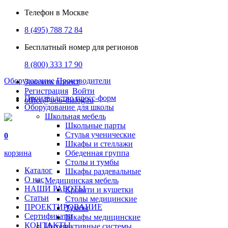
Телефон в Москве
8 (495) 788 72 84
Бесплатный номер для регионов
8 (800) 333 17 90
Оборудование
Производители
Заказать проект
Регистрация
Войти
Производство пресс-форм
office@ooo-dialog.ru
Оборудование для школы
Школьная мебель
Школьные парты
Стулья ученические
0
Шкафы и стеллажи
корзина
Обеденная группа
Столы и тумбы
Каталог
Шкафы раздевальные
О нас
Медицинская мебель
НАШИ РАБОТЫ
Кровати и кушетки
Статьи
Столы медицинские
ПРОЕКТИРОВАНИЕ
Тумбы
Сертификаты
Шкафы медицинские
КОНТАКТЫ
Интерактивные системы