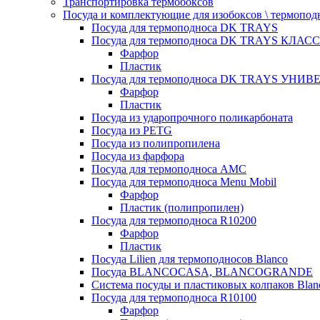
Транспортировка термобоксов
Посуда и комплектующие для изобоксов \ термопод
Посуда для термоподноса DK TRAYS
Посуда для термоподноса DK TRAYS КЛАСС
Фарфор
Пластик
Посуда для термоподноса DK TRAYS УНИВЕ
Фарфор
Пластик
Посуда из ударопрочного поликарбоната
Посуда из PETG
Посуда из полипропилена
Посуда из фарфора
Посуда для термоподноса AMC
Посуда для термоподноса Menu Mobil
Фарфор
Пластик (полипропилен)
Посуда для термоподноса R10200
Фарфор
Пластик
Посуда Lilien для термоподносов Blanco
Посуда BLANCOCASA, BLANCOGRANDE
Система посуды и пластиковых колпаков Blan
Посуда для термоподноса R10100
Фарфор