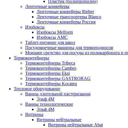
Пластик (полипропилен)
Ленточные конвейеры
Ленточные конвейеры Rieber
Ленточные транспортеры Blanco
Ленточные конвейеры Россия
Изобоксы
Изобоксы Melform
Изобоксы AMC
Таблет-питание для школ
Посудомоечные машины для термоподносов
Моющее средство для посуды из поликарбоната и 
Термоконтейнеры
Термоконтейнеры Tribeca
Термоконтейнеры Cambro
Термоконтейнеры Eksi
Термоконтейнеры GASTRORAG
Термоконтейнеры Kocateq
Тепловое оборудование
Ванны длительной пастеризации
Эльф 4М
Ванны технологические
Эльф 4М
Витрины
Витрины нейтральные
Витрины нейтральные Abat