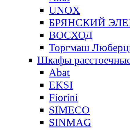
UNOX
БРЯНСКИЙ ЭЛ
ВОСХОД
Торгмаш Любер
Шкафы расстоечны
Abat
EKSI
Fiorini
SIMECO
SINMAG