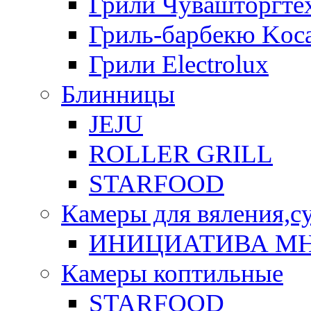
Грили Чувашторгте
Гриль-барбекю Koca
Грили Electrolux
Блинницы
JEJU
ROLLER GRILL
STARFOOD
Камеры для вяления,с
ИНИЦИАТИВА М
Камеры коптильные
STARFOOD