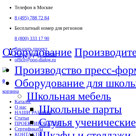
Телефон в Москве
8 (495) 788 72 84
Бесплатный номер для регионов
8 (800) 333 17 90
Оборудование
Производит
Заказать проект
Регистрация
Войти
office@ooo-dialog.ru
Производство пресс-фор
Оборудование для школ
0
корзина
Школьная мебель
Каталог
Школьные парты
О нас
НАШИ РАБОТЫ
Статьи
Стулья ученические
ПРОЕКТИРОВАНИЕ
Сертификаты
Шкафы и стеллажи
КОНТАКТЫ