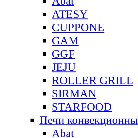
Abat
ATESY
CUPPONE
GAM
GGF
JEJU
ROLLER GRILL
SIRMAN
STARFOOD
Печи конвекционны
Abat