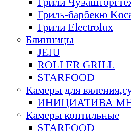
Грили Чувашторгте
Гриль-барбекю Koca
Грили Electrolux
Блинницы
JEJU
ROLLER GRILL
STARFOOD
Камеры для вяления,с
ИНИЦИАТИВА М
Камеры коптильные
STARFOOD