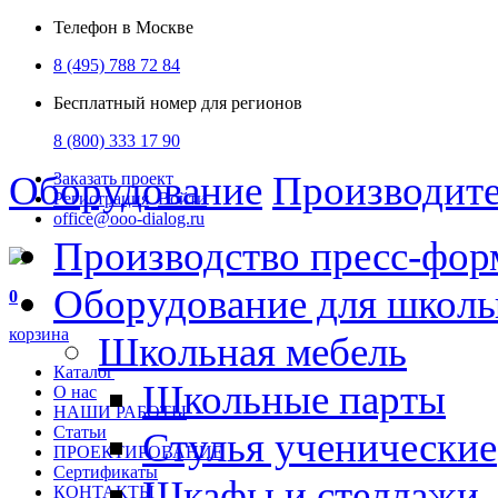
Телефон в Москве
8 (495) 788 72 84
Бесплатный номер для регионов
8 (800) 333 17 90
Оборудование
Производит
Заказать проект
Регистрация
Войти
office@ooo-dialog.ru
Производство пресс-фор
Оборудование для школ
0
корзина
Школьная мебель
Каталог
Школьные парты
О нас
НАШИ РАБОТЫ
Статьи
Стулья ученические
ПРОЕКТИРОВАНИЕ
Сертификаты
Шкафы и стеллажи
КОНТАКТЫ