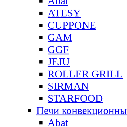
Abat
ATESY
CUPPONE
GAM
GGF
JEJU
ROLLER GRILL
SIRMAN
STARFOOD
Печи конвекционны
Abat