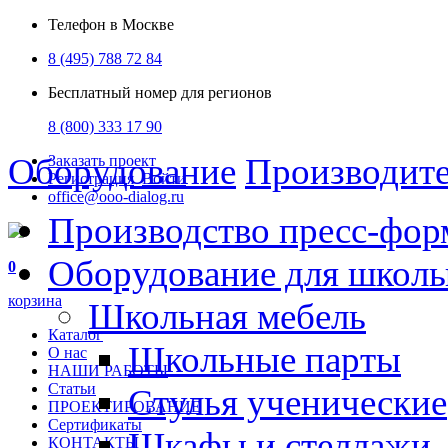
Телефон в Москве
8 (495) 788 72 84
Бесплатный номер для регионов
8 (800) 333 17 90
Оборудование
Производит
Заказать проект
Регистрация
Войти
office@ooo-dialog.ru
Производство пресс-фор
Оборудование для школ
0
корзина
Школьная мебель
Каталог
Школьные парты
О нас
НАШИ РАБОТЫ
Статьи
Стулья ученические
ПРОЕКТИРОВАНИЕ
Сертификаты
Шкафы и стеллажи
КОНТАКТЫ