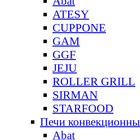
Abat
ATESY
CUPPONE
GAM
GGF
JEJU
ROLLER GRILL
SIRMAN
STARFOOD
Печи конвекционны
Abat