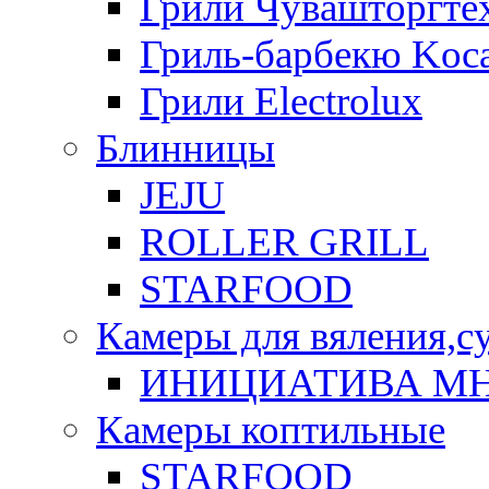
Грили Чувашторгте
Гриль-барбекю Koca
Грили Electrolux
Блинницы
JEJU
ROLLER GRILL
STARFOOD
Камеры для вяления,с
ИНИЦИАТИВА М
Камеры коптильные
STARFOOD