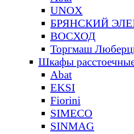
UNOX
БРЯНСКИЙ ЭЛ
ВОСХОД
Торгмаш Любер
Шкафы расстоечны
Abat
EKSI
Fiorini
SIMECO
SINMAG