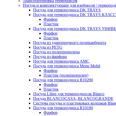
Транспортировка термобоксов
Посуда и комплектующие для изобоксов \ термопод
Посуда для термоподноса DK TRAYS
Посуда для термоподноса DK TRAYS КЛАСС
Фарфор
Пластик
Посуда для термоподноса DK TRAYS УНИВЕ
Фарфор
Пластик
Посуда из ударопрочного поликарбоната
Посуда из PETG
Посуда из полипропилена
Посуда из фарфора
Посуда для термоподноса AMC
Посуда для термоподноса Menu Mobil
Фарфор
Пластик (полипропилен)
Посуда для термоподноса R10200
Фарфор
Пластик
Посуда Lilien для термоподносов Blanco
Посуда BLANCOCASA, BLANCOGRANDE
Система посуды и пластиковых колпаков Blan
Посуда для термоподноса R10100
Фарфор