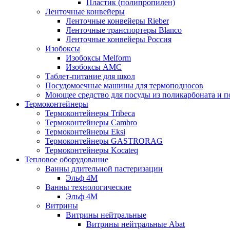
Пластик (полипропилен)
Ленточные конвейеры
Ленточные конвейеры Rieber
Ленточные транспортеры Blanco
Ленточные конвейеры Россия
Изобоксы
Изобоксы Melform
Изобоксы AMC
Таблет-питание для школ
Посудомоечные машины для термоподносов
Моющее средство для посуды из поликарбоната и 
Термоконтейнеры
Термоконтейнеры Tribeca
Термоконтейнеры Cambro
Термоконтейнеры Eksi
Термоконтейнеры GASTRORAG
Термоконтейнеры Kocateq
Тепловое оборудование
Ванны длительной пастеризации
Эльф 4М
Ванны технологические
Эльф 4М
Витрины
Витрины нейтральные
Витрины нейтральные Abat