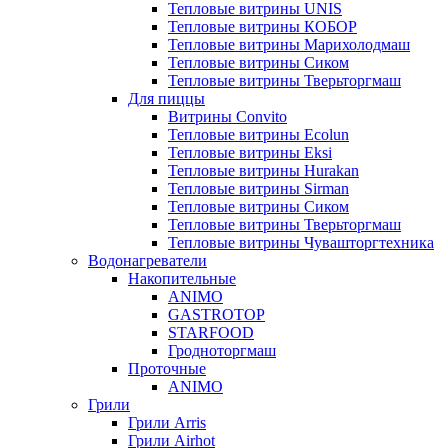
Тепловые витрины UNIS
Тепловые витрины КОБОР
Тепловые витрины Марихолодмаш
Тепловые витрины Сиком
Тепловые витрины Тверьторгмаш
Для пиццы
Витрины Convito
Тепловые витрины Ecolun
Тепловые витрины Eksi
Тепловые витрины Hurakan
Тепловые витрины Sirman
Тепловые витрины Сиком
Тепловые витрины Тверьторгмаш
Тепловые витрины Чувашторгтехника
Водонагреватели
Накопительные
ANIMO
GASTROTOP
STARFOOD
Гродноторгмаш
Проточные
ANIMO
Грили
Грили Arris
Грили Airhot