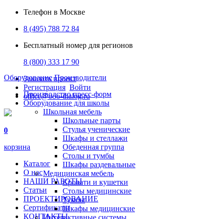
Телефон в Москве
8 (495) 788 72 84
Бесплатный номер для регионов
8 (800) 333 17 90
Оборудование
Производители
Заказать проект
Регистрация
Войти
Производство пресс-форм
office@ooo-dialog.ru
Оборудование для школы
Школьная мебель
Школьные парты
Стулья ученические
0
Шкафы и стеллажи
корзина
Обеденная группа
Столы и тумбы
Каталог
Шкафы раздевальные
О нас
Медицинская мебель
НАШИ РАБОТЫ
Кровати и кушетки
Статьи
Столы медицинские
ПРОЕКТИРОВАНИЕ
Тумбы
Сертификаты
Шкафы медицинские
КОНТАКТЫ
Интерактивные системы