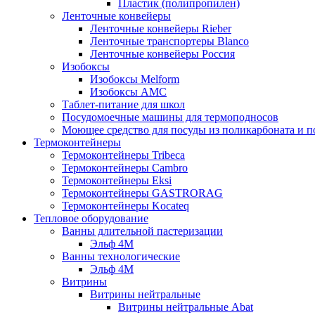
Пластик (полипропилен)
Ленточные конвейеры
Ленточные конвейеры Rieber
Ленточные транспортеры Blanco
Ленточные конвейеры Россия
Изобоксы
Изобоксы Melform
Изобоксы AMC
Таблет-питание для школ
Посудомоечные машины для термоподносов
Моющее средство для посуды из поликарбоната и 
Термоконтейнеры
Термоконтейнеры Tribeca
Термоконтейнеры Cambro
Термоконтейнеры Eksi
Термоконтейнеры GASTRORAG
Термоконтейнеры Kocateq
Тепловое оборудование
Ванны длительной пастеризации
Эльф 4М
Ванны технологические
Эльф 4М
Витрины
Витрины нейтральные
Витрины нейтральные Abat