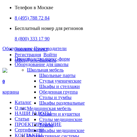
Телефон в Москве
8 (495) 788 72 84
Бесплатный номер для регионов
8 (800) 333 17 90
Оборудование
Производители
Заказать проект
Регистрация
Войти
Производство пресс-форм
office@ooo-dialog.ru
Оборудование для школы
Школьная мебель
Школьные парты
Стулья ученические
0
Шкафы и стеллажи
корзина
Обеденная группа
Столы и тумбы
Каталог
Шкафы раздевальные
О нас
Медицинская мебель
НАШИ РАБОТЫ
Кровати и кушетки
Статьи
Столы медицинские
ПРОЕКТИРОВАНИЕ
Тумбы
Сертификаты
Шкафы медицинские
КОНТАКТЫ
Интерактивные системы