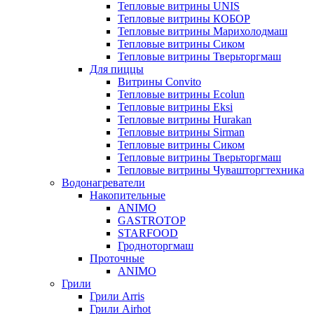
Тепловые витрины UNIS
Тепловые витрины КОБОР
Тепловые витрины Марихолодмаш
Тепловые витрины Сиком
Тепловые витрины Тверьторгмаш
Для пиццы
Витрины Convito
Тепловые витрины Ecolun
Тепловые витрины Eksi
Тепловые витрины Hurakan
Тепловые витрины Sirman
Тепловые витрины Сиком
Тепловые витрины Тверьторгмаш
Тепловые витрины Чувашторгтехника
Водонагреватели
Накопительные
ANIMO
GASTROTOP
STARFOOD
Гродноторгмаш
Проточные
ANIMO
Грили
Грили Arris
Грили Airhot