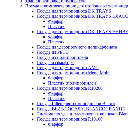
Транспортировка термобоксов
Посуда и комплектующие для изобоксов \ термопод
Посуда для термоподноса DK TRAYS
Посуда для термоподноса DK TRAYS КЛАСС
Фарфор
Пластик
Посуда для термоподноса DK TRAYS УНИВЕ
Фарфор
Пластик
Посуда из ударопрочного поликарбоната
Посуда из PETG
Посуда из полипропилена
Посуда из фарфора
Посуда для термоподноса AMC
Посуда для термоподноса Menu Mobil
Фарфор
Пластик (полипропилен)
Посуда для термоподноса R10200
Фарфор
Пластик
Посуда Lilien для термоподносов Blanco
Посуда BLANCOCASA, BLANCOGRANDE
Система посуды и пластиковых колпаков Blan
Посуда для термоподноса R10100
Фарфор