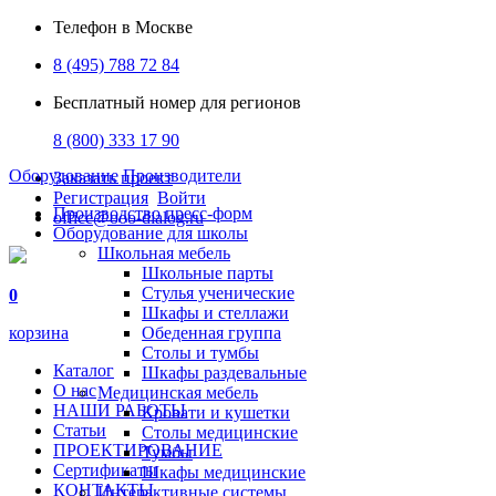
Телефон в Москве
8 (495) 788 72 84
Бесплатный номер для регионов
8 (800) 333 17 90
Оборудование
Производители
Заказать проект
Регистрация
Войти
Производство пресс-форм
office@ooo-dialog.ru
Оборудование для школы
Школьная мебель
Школьные парты
Стулья ученические
0
Шкафы и стеллажи
корзина
Обеденная группа
Столы и тумбы
Каталог
Шкафы раздевальные
О нас
Медицинская мебель
НАШИ РАБОТЫ
Кровати и кушетки
Статьи
Столы медицинские
ПРОЕКТИРОВАНИЕ
Тумбы
Сертификаты
Шкафы медицинские
КОНТАКТЫ
Интерактивные системы