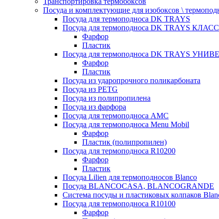
Транспортировка термобоксов
Посуда и комплектующие для изобоксов \ термопод
Посуда для термоподноса DK TRAYS
Посуда для термоподноса DK TRAYS КЛАСС
Фарфор
Пластик
Посуда для термоподноса DK TRAYS УНИВЕ
Фарфор
Пластик
Посуда из ударопрочного поликарбоната
Посуда из PETG
Посуда из полипропилена
Посуда из фарфора
Посуда для термоподноса AMC
Посуда для термоподноса Menu Mobil
Фарфор
Пластик (полипропилен)
Посуда для термоподноса R10200
Фарфор
Пластик
Посуда Lilien для термоподносов Blanco
Посуда BLANCOCASA, BLANCOGRANDE
Система посуды и пластиковых колпаков Blan
Посуда для термоподноса R10100
Фарфор