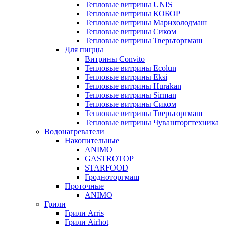
Тепловые витрины UNIS
Тепловые витрины КОБОР
Тепловые витрины Марихолодмаш
Тепловые витрины Сиком
Тепловые витрины Тверьторгмаш
Для пиццы
Витрины Convito
Тепловые витрины Ecolun
Тепловые витрины Eksi
Тепловые витрины Hurakan
Тепловые витрины Sirman
Тепловые витрины Сиком
Тепловые витрины Тверьторгмаш
Тепловые витрины Чувашторгтехника
Водонагреватели
Накопительные
ANIMO
GASTROTOP
STARFOOD
Гродноторгмаш
Проточные
ANIMO
Грили
Грили Arris
Грили Airhot