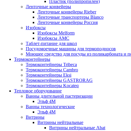
Пластик (полипропилен)
Ленточные конвейеры
Ленточные конвейеры Rieber
Ленточные транспортеры Blanco
Ленточные конвейеры Россия
Изобоксы
Изобоксы Melform
Изобоксы AMC
Таблет-питание для школ
Посудомоечные машины для термоподносов
Моющее средство для посуды из поликарбоната и 
Термоконтейнеры
Термоконтейнеры Tribeca
Термоконтейнеры Cambro
Термоконтейнеры Eksi
Термоконтейнеры GASTRORAG
Термоконтейнеры Kocateq
Тепловое оборудование
Ванны длительной пастеризации
Эльф 4М
Ванны технологические
Эльф 4М
Витрины
Витрины нейтральные
Витрины нейтральные Abat