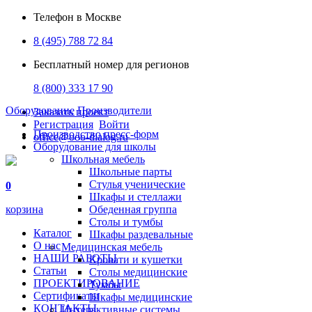
Телефон в Москве
8 (495) 788 72 84
Бесплатный номер для регионов
8 (800) 333 17 90
Оборудование
Производители
Заказать проект
Регистрация
Войти
Производство пресс-форм
office@ooo-dialog.ru
Оборудование для школы
Школьная мебель
Школьные парты
Стулья ученические
0
Шкафы и стеллажи
корзина
Обеденная группа
Столы и тумбы
Каталог
Шкафы раздевальные
О нас
Медицинская мебель
НАШИ РАБОТЫ
Кровати и кушетки
Статьи
Столы медицинские
ПРОЕКТИРОВАНИЕ
Тумбы
Сертификаты
Шкафы медицинские
КОНТАКТЫ
Интерактивные системы