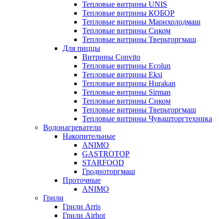
Тепловые витрины UNIS
Тепловые витрины КОБОР
Тепловые витрины Марихолодмаш
Тепловые витрины Сиком
Тепловые витрины Тверьторгмаш
Для пиццы
Витрины Convito
Тепловые витрины Ecolun
Тепловые витрины Eksi
Тепловые витрины Hurakan
Тепловые витрины Sirman
Тепловые витрины Сиком
Тепловые витрины Тверьторгмаш
Тепловые витрины Чувашторгтехника
Водонагреватели
Накопительные
ANIMO
GASTROTOP
STARFOOD
Гродноторгмаш
Проточные
ANIMO
Грили
Грили Arris
Грили Airhot