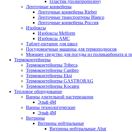
Пластик (полипропилен)
Ленточные конвейеры
Ленточные конвейеры Rieber
Ленточные транспортеры Blanco
Ленточные конвейеры Россия
Изобоксы
Изобоксы Melform
Изобоксы AMC
Таблет-питание для школ
Посудомоечные машины для термоподносов
Моющее средство для посуды из поликарбоната и 
Термоконтейнеры
Термоконтейнеры Tribeca
Термоконтейнеры Cambro
Термоконтейнеры Eksi
Термоконтейнеры GASTRORAG
Термоконтейнеры Kocateq
Тепловое оборудование
Ванны длительной пастеризации
Эльф 4М
Ванны технологические
Эльф 4М
Витрины
Витрины нейтральные
Витрины нейтральные Abat