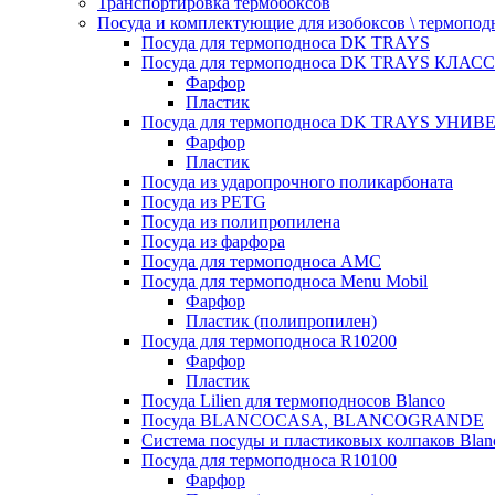
Транспортировка термобоксов
Посуда и комплектующие для изобоксов \ термопод
Посуда для термоподноса DK TRAYS
Посуда для термоподноса DK TRAYS КЛАСС
Фарфор
Пластик
Посуда для термоподноса DK TRAYS УНИВЕ
Фарфор
Пластик
Посуда из ударопрочного поликарбоната
Посуда из PETG
Посуда из полипропилена
Посуда из фарфора
Посуда для термоподноса AMC
Посуда для термоподноса Menu Mobil
Фарфор
Пластик (полипропилен)
Посуда для термоподноса R10200
Фарфор
Пластик
Посуда Lilien для термоподносов Blanco
Посуда BLANCOCASA, BLANCOGRANDE
Система посуды и пластиковых колпаков Blan
Посуда для термоподноса R10100
Фарфор