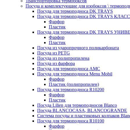
Транспортировка термобоксов
Посуда и комплектующие для изобоксов \ термопод
Посуда для термоподноса DK TRAYS
Посуда для термоподноса DK TRAYS КЛАСС
Фарфор
Пластик
Посуда для термоподноса DK TRAYS УНИВЕ
Фарфор
Пластик
Посуда из ударопрочного поликарбоната
Посуда из PETG
Посуда из полипропилена
Посуда из фарфора
Посуда для термоподноса AMC
Посуда для термоподноса Menu Mobil
Фарфор
Пластик (полипропилен)
Посуда для термоподноса R10200
Фарфор
Пластик
Посуда Lilien для термоподносов Blanco
Посуда BLANCOCASA, BLANCOGRANDE
Система посуды и пластиковых колпаков Blan
Посуда для термоподноса R10100
Фарфор