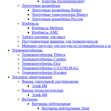
Пластик (полипропилен)
Ленточные конвейеры
Ленточные конвейеры Rieber
Ленточные транспортеры Blanco
Ленточные конвейеры Россия
Изобоксы
Изобоксы Melform
Изобоксы AMC
Таблет-питание для школ
Посудомоечные машины для термоподносов
Моющее средство для посуды из поликарбоната и 
Термоконтейнеры
Термоконтейнеры Tribeca
Термоконтейнеры Cambro
Термоконтейнеры Eksi
Термоконтейнеры GASTRORAG
Термоконтейнеры Kocateq
Тепловое оборудование
Ванны длительной пастеризации
Эльф 4М
Ванны технологические
Эльф 4М
Витрины
Витрины нейтральные
Витрины нейтральные Abat