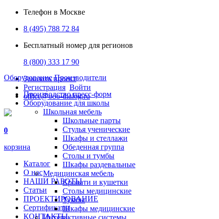
Телефон в Москве
8 (495) 788 72 84
Бесплатный номер для регионов
8 (800) 333 17 90
Оборудование
Производители
Заказать проект
Регистрация
Войти
Производство пресс-форм
office@ooo-dialog.ru
Оборудование для школы
Школьная мебель
Школьные парты
Стулья ученические
0
Шкафы и стеллажи
корзина
Обеденная группа
Столы и тумбы
Каталог
Шкафы раздевальные
О нас
Медицинская мебель
НАШИ РАБОТЫ
Кровати и кушетки
Статьи
Столы медицинские
ПРОЕКТИРОВАНИЕ
Тумбы
Сертификаты
Шкафы медицинские
КОНТАКТЫ
Интерактивные системы