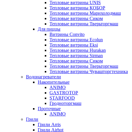
Тепловые витрины UNIS
Тепловые витрины КОБОР
Тепловые витрины Марихолодмаш
Тепловые витрины Сиком
Тепловые витрины Тверьторгмаш
Для пиццы
Витрины Convito
Тепловые витрины Ecolun
Тепловые витрины Eksi
Тепловые витрины Hurakan
Тепловые витрины Sirman
Тепловые витрины Сиком
Тепловые витрины Тверьторгмаш
Тепловые витрины Чувашторгтехника
Водонагреватели
Накопительные
ANIMO
GASTROTOP
STARFOOD
Гродноторгмаш
Проточные
ANIMO
Грили
Грили Arris
Грили Airhot