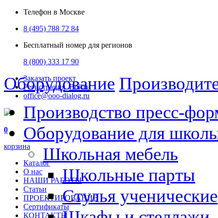
Телефон в Москве
8 (495) 788 72 84
Бесплатный номер для регионов
8 (800) 333 17 90
Оборудование
Производит
Заказать проект
Регистрация
Войти
office@ooo-dialog.ru
Производство пресс-фор
Оборудование для школ
0
корзина
Школьная мебель
Каталог
Школьные парты
О нас
НАШИ РАБОТЫ
Статьи
Стулья ученические
ПРОЕКТИРОВАНИЕ
Сертификаты
Шкафы и стеллажи
КОНТАКТЫ