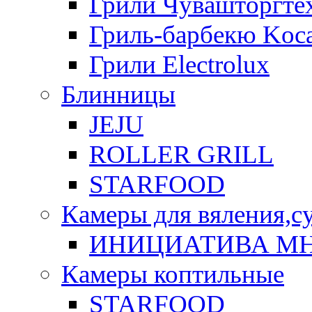
Грили Чувашторгте
Гриль-барбекю Koca
Грили Electrolux
Блинницы
JEJU
ROLLER GRILL
STARFOOD
Камеры для вяления,с
ИНИЦИАТИВА М
Камеры коптильные
STARFOOD