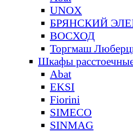
UNOX
БРЯНСКИЙ ЭЛ
ВОСХОД
Торгмаш Любер
Шкафы расстоечны
Abat
EKSI
Fiorini
SIMECO
SINMAG