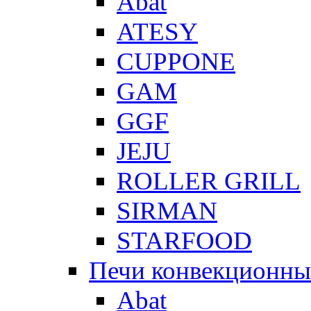
Abat
ATESY
CUPPONE
GAM
GGF
JEJU
ROLLER GRILL
SIRMAN
STARFOOD
Печи конвекционны
Abat